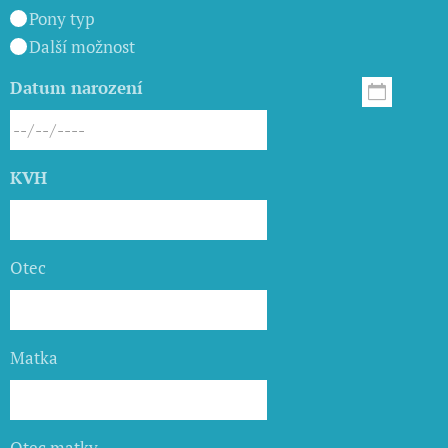
Pony typ
Další možnost
Datum narození
KVH
Otec
Matka
Otec matky