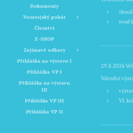
Dokumenty
zkouš
Vozatajský pohár
svod k
Členství
E-SHOP
Zajímavé odkazy
Přihláška na výstavu I
29.8.2026 Vel
Přihláška VP I
Národní výst
Přihláška na výstavu
III
výsta
VI. k
Přihláška VP III
Přihláška VP II