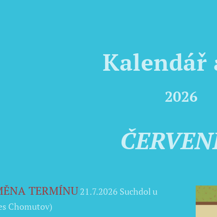
Kalendář 
2026
ČERVEN
MĚNA TERMÍNU
21.7.2026 Suchdol u
es Chomutov)