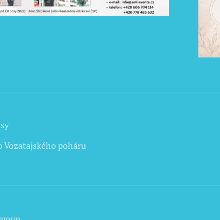
asy
lo Vozatajského poháru
rgoun