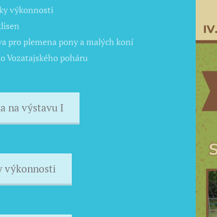
ky výkonnosti
lisen
va pro plemena pony a malých koní
olo Vozatajského poháru
a na výstavu I
 výkonnosti