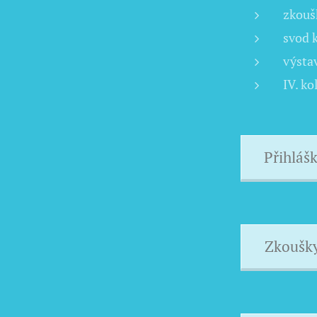
zkouš
svod k
výsta
IV. k
Přihlášk
Zkoušky