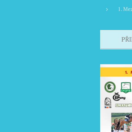
1. Me
PŘ