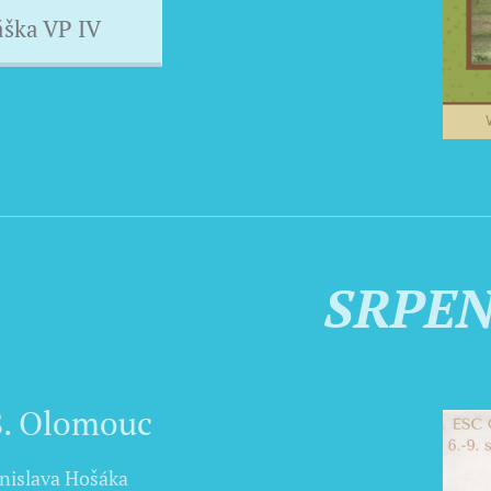
áška VP IV
SRPE
 8. Olomouc
nislava Hošáka