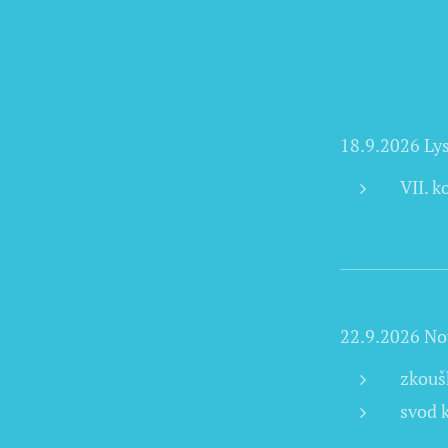
18.9.2026 Ly
VII. 
22.9.2026 Nov
zkouš
svod k