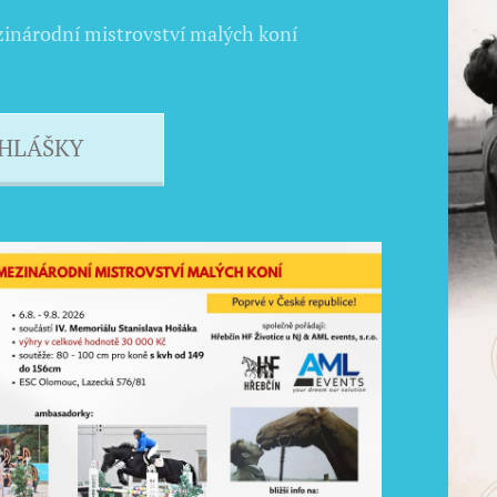
zinárodní mistrovství malých koní
IHLÁŠKY