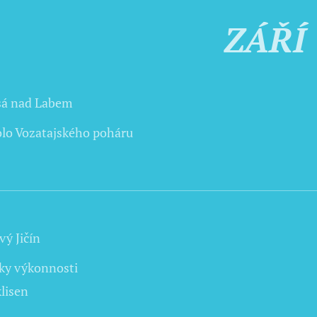
ZÁŘÍ
sá nad Labem
kolo Vozatajského poháru
ý Jičín
ky výkonnosti
lisen