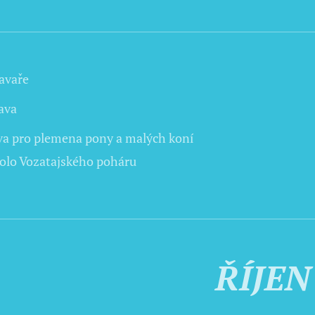
avaře
ava
va pro plemena pony a malých koní
 kolo Vozatajského poháru
ŘÍJEN